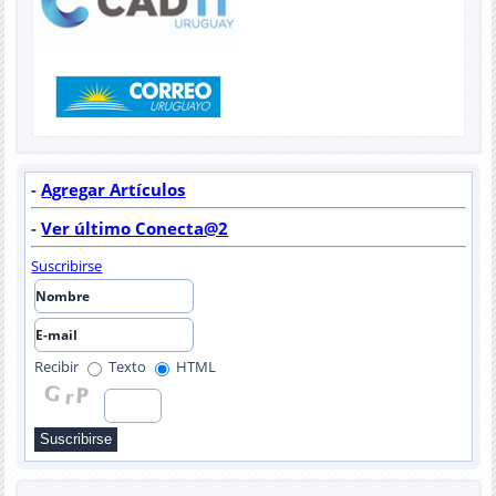
-
Agregar Artículos
-
Ver último Conecta@2
Suscribirse
Recibir
Texto
HTML