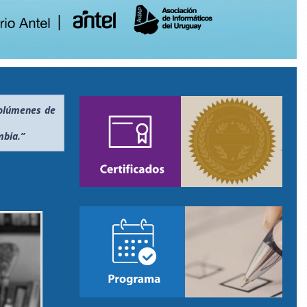
 volúmenes de
mbia.”