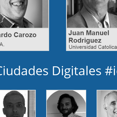
udades Digitales #i