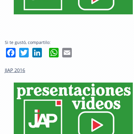
Si te gustó, compartilo:
Facebook
Twitter
LinkedIn
WhatsApp
Email
JIAP 2016