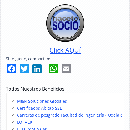
Click AQUí
Si te gustó, compartilo:
Facebook
Twitter
LinkedIn
WhatsApp
Email
Todos Nuestros Beneficios
M&N Soluciones Globales
Certificados Abitab SSL
Carreras de posgrado Facultad de Ingeniería - UdelaR
LO JACK
Plus Rent a Car