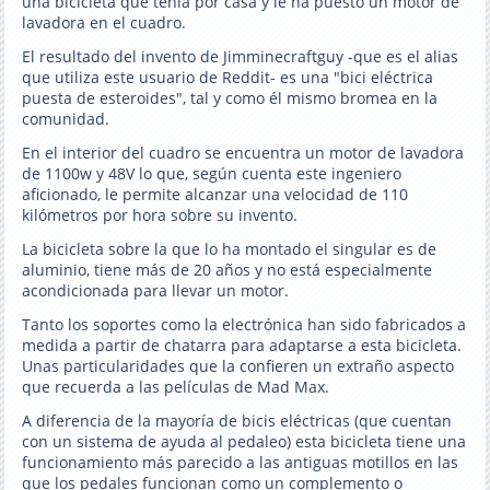
una bicicleta que tenía por casa y le ha puesto un motor de
lavadora en el cuadro.
El resultado del invento de Jimminecraftguy -que es el alias
que utiliza este usuario de Reddit- es una "bici eléctrica
puesta de esteroides", tal y como él mismo bromea en la
comunidad.
En el interior del cuadro se encuentra un motor de lavadora
de 1100w y 48V lo que, según cuenta este ingeniero
aficionado, le permite alcanzar una velocidad de 110
kilómetros por hora sobre su invento.
La bicicleta sobre la que lo ha montado el singular es de
aluminio, tiene más de 20 años y no está especialmente
acondicionada para llevar un motor.
Tanto los soportes como la electrónica han sido fabricados a
medida a partir de chatarra para adaptarse a esta bicicleta.
Unas particularidades que la confieren un extraño aspecto
que recuerda a las películas de Mad Max.
A diferencia de la mayoría de bicis eléctricas (que cuentan
con un sistema de ayuda al pedaleo) esta bicicleta tiene una
funcionamiento más parecido a las antiguas motillos en las
que los pedales funcionan como un complemento o